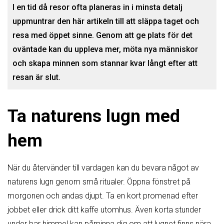
I en tid då resor ofta planeras in i minsta detalj
uppmuntrar den här artikeln till att släppa taget och
resa med öppet sinne. Genom att ge plats för det
oväntade kan du uppleva mer, möta nya människor
och skapa minnen som stannar kvar långt efter att
resan är slut.
Ta naturens lugn med
hem
När du återvänder till vardagen kan du bevara något av
naturens lugn genom små ritualer. Öppna fönstret på
morgonen och andas djupt. Ta en kort promenad efter
jobbet eller drick ditt kaffe utomhus. Även korta stunder
under bar himmel kan påminna dig om att lugnet finns nära.