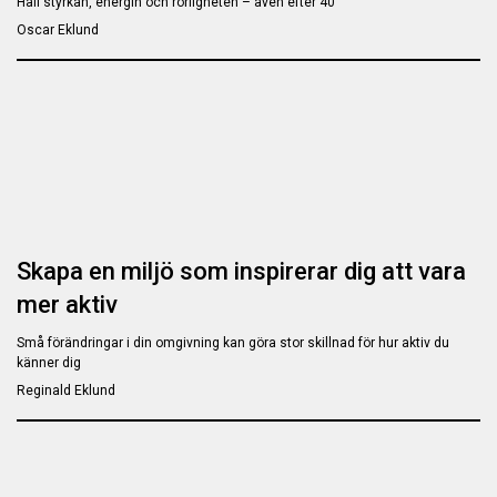
Håll styrkan, energin och rörligheten – även efter 40
Oscar Eklund
Skapa en miljö som inspirerar dig att vara
mer aktiv
Små förändringar i din omgivning kan göra stor skillnad för hur aktiv du
känner dig
Reginald Eklund