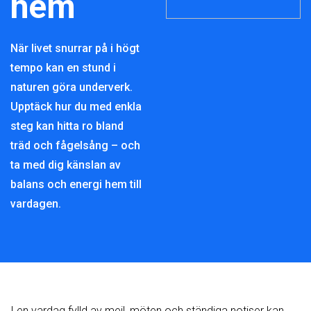
hem
När livet snurrar på i högt
tempo kan en stund i
naturen göra underverk.
Upptäck hur du med enkla
steg kan hitta ro bland
träd och fågelsång – och
ta med dig känslan av
balans och energi hem till
vardagen.
I en vardag fylld av mejl, möten och ständiga notiser kan