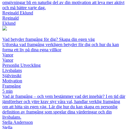
omgivningar bli en naturlig del av din motivation att leva mer aktivt
och må bättre varje dag.
Reginald Eklund
Reginald
Eklund
Vad betyder framgång för dig? Skapa din egen väg
Utforska vad framgång verkligen betyder för dig och hur du kan
forma ett liv på dina egna villkor
Vanor
Vanor
Personlig Utveckling
Livsbalans
Självinsikt
Motivation
Framgång
5 min
Vad är framgång – och vem bestämmer vad det innebär? I en tid där
jämförelser och yttre krav styr våra val, handlar verklig framgång
om att hitta sin egen väg. Lär dig hur du kan skapa en personlig
definition av framgång som speglar dina värderingar och din
livsbalans.
Stella Andersson
Stella