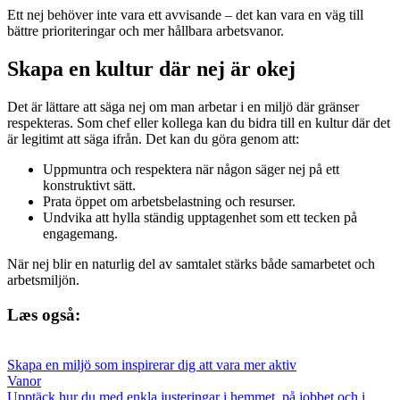
Ett nej behöver inte vara ett avvisande – det kan vara en väg till
bättre prioriteringar och mer hållbara arbetsvanor.
Skapa en kultur där nej är okej
Det är lättare att säga nej om man arbetar i en miljö där gränser
respekteras. Som chef eller kollega kan du bidra till en kultur där det
är legitimt att säga ifrån. Det kan du göra genom att:
Uppmuntra och respektera när någon säger nej på ett
konstruktivt sätt.
Prata öppet om arbetsbelastning och resurser.
Undvika att hylla ständig upptagenhet som ett tecken på
engagemang.
När nej blir en naturlig del av samtalet stärks både samarbetet och
arbetsmiljön.
Læs også:
Skapa en miljö som inspirerar dig att vara mer aktiv
Vanor
Upptäck hur du med enkla justeringar i hemmet, på jobbet och i