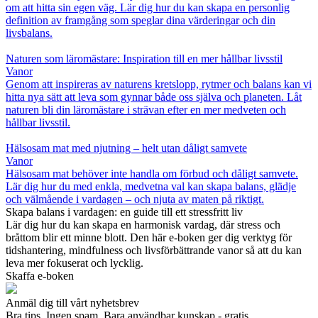
om att hitta sin egen väg. Lär dig hur du kan skapa en personlig
definition av framgång som speglar dina värderingar och din
livsbalans.
Naturen som läromästare: Inspiration till en mer hållbar livsstil
Vanor
Genom att inspireras av naturens kretslopp, rytmer och balans kan vi
hitta nya sätt att leva som gynnar både oss själva och planeten. Låt
naturen bli din läromästare i strävan efter en mer medveten och
hållbar livsstil.
Hälsosam mat med njutning – helt utan dåligt samvete
Vanor
Hälsosam mat behöver inte handla om förbud och dåligt samvete.
Lär dig hur du med enkla, medvetna val kan skapa balans, glädje
och välmående i vardagen – och njuta av maten på riktigt.
Skapa balans i vardagen: en guide till ett stressfritt liv
Lär dig hur du kan skapa en harmonisk vardag, där stress och
bråttom blir ett minne blott. Den här e-boken ger dig verktyg för
tidshantering, mindfulness och livsförbättrande vanor så att du kan
leva mer fokuserat och lycklig.
Skaffa e-boken
Anmäl dig till vårt nyhetsbrev
Bra tips. Ingen spam. Bara användbar kunskap - gratis.