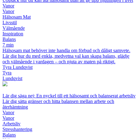
Upptäck hur du kan äta hälsosamt utan att ge upp njutningen i livet
Vanor
Vanor
Hälsosam Mat
Livsstil
Välmående
Inspiration
Balans
7 min
Hälsosam mat behöver inte handla om förbud och dåligt samvete.
Lär dig hur du med enkla, medvetna val kan skapa balans, glädje
och välmående i vardagen – och njuta av maten på riktigt.
Tyra Lundqvist
Tyra
Lundqvist
Lär dig säga nej: En nyckel till ett hälsosamt och balanserat arbetsliv
Lär dig sätta gränser och hitta balansen mellan arbete och
återhämtning
Vanor
Vanor
Arbetsliv
Stresshantering
Balans