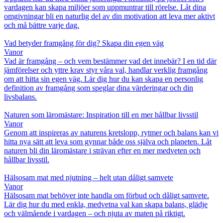
vardagen kan skapa miljöer som uppmuntrar till rörelse. Låt dina
omgivningar bli en naturlig del av din motivation att leva mer aktivt
och må bättre varje dag.
Vad betyder framgång för dig? Skapa din egen väg
Vanor
Vad är framgång – och vem bestämmer vad det innebär? I en tid där
jämförelser och yttre krav styr våra val, handlar verklig framgång
om att hitta sin egen väg. Lär dig hur du kan skapa en personlig
definition av framgång som speglar dina värderingar och din
livsbalans.
Naturen som läromästare: Inspiration till en mer hållbar livsstil
Vanor
Genom att inspireras av naturens kretslopp, rytmer och balans kan vi
hitta nya sätt att leva som gynnar både oss själva och planeten. Låt
naturen bli din läromästare i strävan efter en mer medveten och
hållbar livsstil.
Hälsosam mat med njutning – helt utan dåligt samvete
Vanor
Hälsosam mat behöver inte handla om förbud och dåligt samvete.
Lär dig hur du med enkla, medvetna val kan skapa balans, glädje
och välmående i vardagen – och njuta av maten på riktigt.