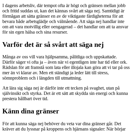
I dagens arbetsliv, där tempot ofta är högt och gränsen mellan jobb
och fritid suddas ut, kan det kännas svårt att säga nej. Samtidigt är
förmågan att sätta gränser en av de viktigaste färdigheterna för att
bevara både arbetsglädje och välmående. Att säga nej handlar inte
om att vara motvillig eller oengagerad – det handlar om att ta ansvar
för sin egen hälsa och sina resurser.
Varför det är så svårt att säga nej
Många av oss vill vara hjälpsamma, pålitliga och uppskattade.
Därför säger vi ofta ja – även när vi egentligen inte har tid eller ork.
Rädslan för att framstå som lata eller illojala kan göra att vi tar på oss
mer än vi klarar av. Men ett ständigt ja leder lätt till stress,
sömnproblem och i längden till utmattning.
Att lära sig säga nej är därför inte ett tecken på svaghet, utan på
självinsikt och styrka. Det är ett sätt att skydda sin energi och kunna
prestera hållbart över tid.
Känn dina gränser
För att kunna säga nej behöver du veta var dina gränser går. Det
kräver att du lyssnar på kroppens och hjärnans signaler: När börjar