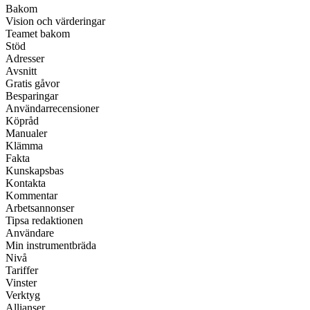
Bakom
Vision och värderingar
Teamet bakom
Stöd
Adresser
Avsnitt
Gratis gåvor
Besparingar
Användarrecensioner
Köpråd
Manualer
Klämma
Fakta
Kunskapsbas
Kontakta
Kommentar
Arbetsannonser
Tipsa redaktionen
Användare
Min instrumentbräda
Nivå
Tariffer
Vinster
Verktyg
Allianser