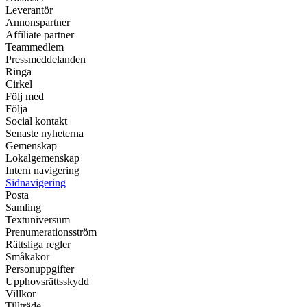
Leverantör
Annonspartner
Affiliate partner
Teammedlem
Pressmeddelanden
Ringa
Cirkel
Följ med
Följa
Social kontakt
Senaste nyheterna
Gemenskap
Lokalgemenskap
Intern navigering
Sidnavigering
Posta
Samling
Textuniversum
Prenumerationsström
Rättsliga regler
Småkakor
Personuppgifter
Upphovsrättsskydd
Villkor
Tillträde