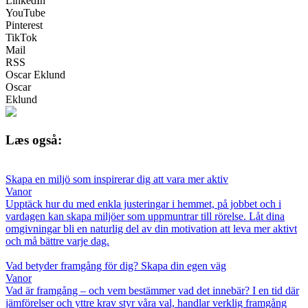
LinkedIn
YouTube
Pinterest
TikTok
Mail
RSS
Oscar Eklund
Oscar
Eklund
Læs også:
Skapa en miljö som inspirerar dig att vara mer aktiv
Vanor
Upptäck hur du med enkla justeringar i hemmet, på jobbet och i
vardagen kan skapa miljöer som uppmuntrar till rörelse. Låt dina
omgivningar bli en naturlig del av din motivation att leva mer aktivt
och må bättre varje dag.
Vad betyder framgång för dig? Skapa din egen väg
Vanor
Vad är framgång – och vem bestämmer vad det innebär? I en tid där
jämförelser och yttre krav styr våra val, handlar verklig framgång