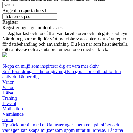
Ange din e-postadress här
Register
Registreringen genomförd - tack
Jag har läst och förstått användarvillkoren och integritetspolicyn.
När du registrerar dig för vårt nyhetsbrev accepterar du våra regler
för databehandling och användning. Du kan när som helst återkalla
ditt samtycke och avsluta prenumerationen med ett klick.
Skapa en miljö som inspirerar dig att vara mer aktiv
Små förändringar i din omgivning kan göra stor skillnad för hur
aktiv du känner dig
Vanor
Vanor
Hälsa
Träning
Livsstil
Motivation
Välmående
6 min
Upptäck hur du med enkla justeringar i hemmet, på jobbet och i
vardagen kan skapa miljöer som uppmuntrar till rörelse. Låt dina