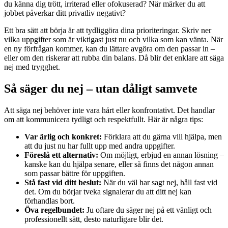
du känna dig trött, irriterad eller ofokuserad? När märker du att
jobbet påverkar ditt privatliv negativt?
Ett bra sätt att börja är att tydliggöra dina prioriteringar. Skriv ner
vilka uppgifter som är viktigast just nu och vilka som kan vänta. När
en ny förfrågan kommer, kan du lättare avgöra om den passar in –
eller om den riskerar att rubba din balans. Då blir det enklare att säga
nej med trygghet.
Så säger du nej – utan dåligt samvete
Att säga nej behöver inte vara hårt eller konfrontativt. Det handlar
om att kommunicera tydligt och respektfullt. Här är några tips:
Var ärlig och konkret:
Förklara att du gärna vill hjälpa, men
att du just nu har fullt upp med andra uppgifter.
Föreslå ett alternativ:
Om möjligt, erbjud en annan lösning –
kanske kan du hjälpa senare, eller så finns det någon annan
som passar bättre för uppgiften.
Stå fast vid ditt beslut:
När du väl har sagt nej, håll fast vid
det. Om du börjar tveka signalerar du att ditt nej kan
förhandlas bort.
Öva regelbundet:
Ju oftare du säger nej på ett vänligt och
professionellt sätt, desto naturligare blir det.