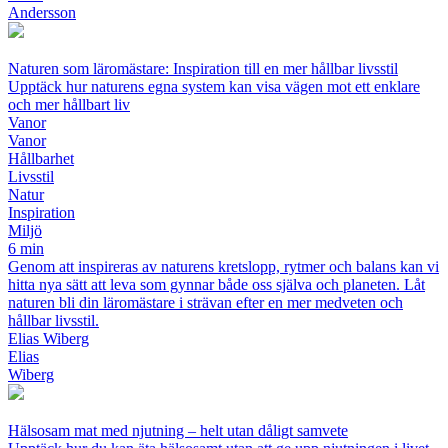
Andersson
Naturen som läromästare: Inspiration till en mer hållbar livsstil
Upptäck hur naturens egna system kan visa vägen mot ett enklare
och mer hållbart liv
Vanor
Vanor
Hållbarhet
Livsstil
Natur
Inspiration
Miljö
6 min
Genom att inspireras av naturens kretslopp, rytmer och balans kan vi
hitta nya sätt att leva som gynnar både oss själva och planeten. Låt
naturen bli din läromästare i strävan efter en mer medveten och
hållbar livsstil.
Elias Wiberg
Elias
Wiberg
Hälsosam mat med njutning – helt utan dåligt samvete