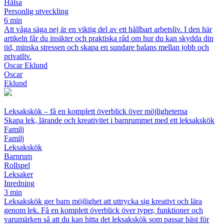
Hälsa
Personlig utveckling
6 min
Att våga säga nej är en viktig del av ett hållbart arbetsliv. I den här
artikeln får du insikter och praktiska råd om hur du kan skydda din
tid, minska stressen och skapa en sundare balans mellan jobb och
privatliv.
Oscar Eklund
Oscar
Eklund
Leksakskök – få en komplett överblick över möjligheterna
Skapa lek, lärande och kreativitet i barnrummet med ett leksakskök
Familj
Familj
Leksakskök
Barnrum
Rollspel
Leksaker
Inredning
3 min
Leksakskök ger barn möjlighet att uttrycka sig kreativt och lära
genom lek. Få en komplett överblick över typer, funktioner och
varumärken så att du kan hitta det leksakskök som passar bäst för