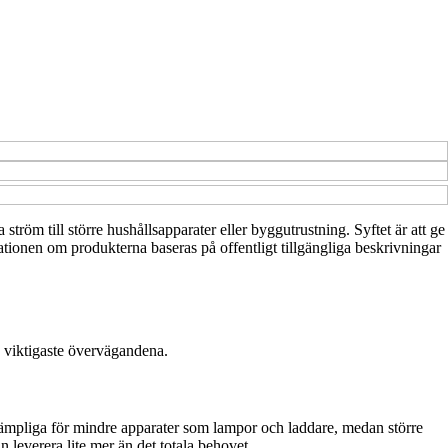
 ström till större hushållsapparater eller byggutrustning. Syftet är att ge
tionen om produkterna baseras på offentligt tillgängliga beskrivningar
de viktigaste övervägandena.
 lämpliga för mindre apparater som lampor och laddare, medan större
leverera lite mer än det totala behovet.