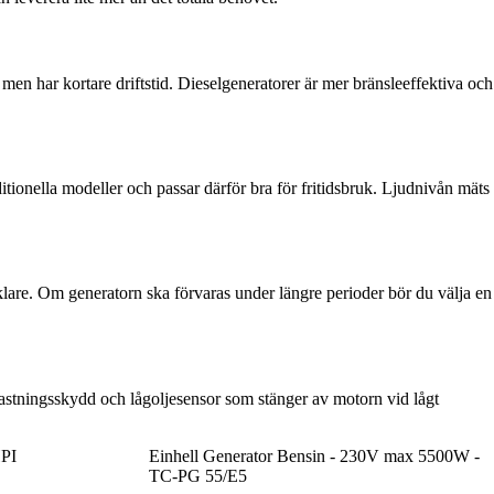
men har kortare driftstid. Dieselgeneratorer är mer bränsleeffektiva och
itionella modeller och passar därför bra för fritidsbruk. Ljudnivån mäts
lare. Om generatorn ska förvaras under längre perioder bör du välja en
astningsskydd och låg­oljesensor som stänger av motorn vid lågt
HPI
Einhell Generator Bensin - 230V max 5500W -
TC-PG 55/E5