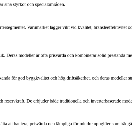
r sina styrkor och specialområden.
vertersegmentet. Varumärket lägger vikt vid kvalitet, bränsleeffektivite
sbruk. Deras modeller är ofta prisvärda och kombinerar solid prestanda 
kända för god byggkvalitet och hög driftsäkerhet, och deras modeller strä
h reservkraft. De erbjuder både traditionella och inverterbaserade model
 lätta att hantera, prisvärda och lämpliga för mindre uppgifter som trädgå