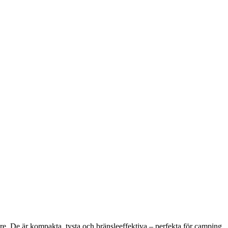
are. De är kompakta, tysta och bränsleeffektiva – perfekta för camping,