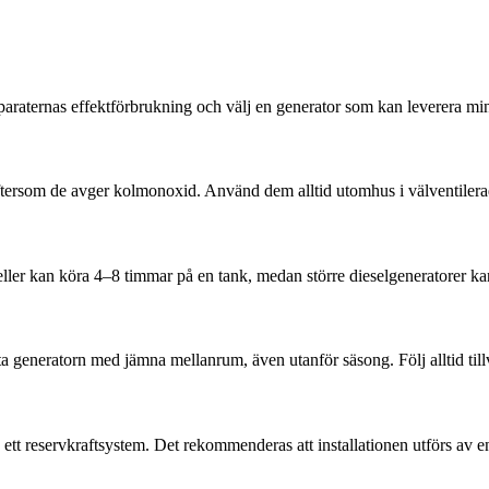
pparaternas effektförbrukning och välj en generator som kan leverera mi
eftersom de avger kolmonoxid. Använd dem alltid utomhus i välventiler
eller kan köra 4–8 timmar på en tank, medan större dieselgeneratorer ka
rta generatorn med jämna mellanrum, även utanför säsong. Följ alltid till
 ett reservkraftsystem. Det rekommenderas att installationen utförs av en