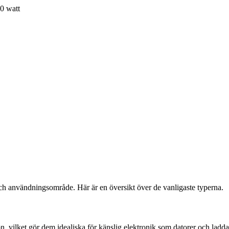
0 watt
k och användningsområde. Här är en översikt över de vanligaste typerna.
n, vilket gör dem idealiska för känslig elektronik som datorer och ladd