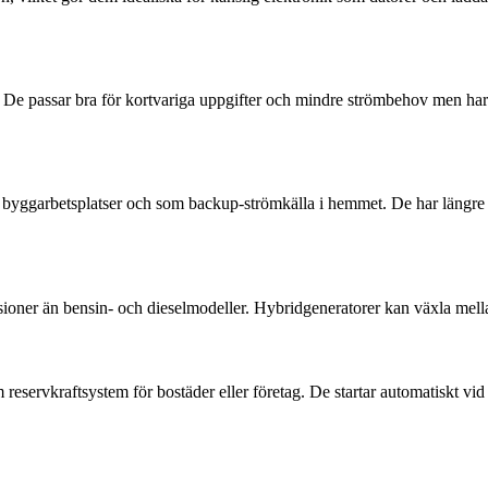
. De passar bra för kortvariga uppgifter och mindre strömbehov men har v
ör byggarbetsplatser och som backup-strömkälla i hemmet. De har längre
ner än bensin- och dieselmodeller. Hybridgeneratorer kan växla mellan fl
m reservkraftsystem för bostäder eller företag. De startar automatiskt 