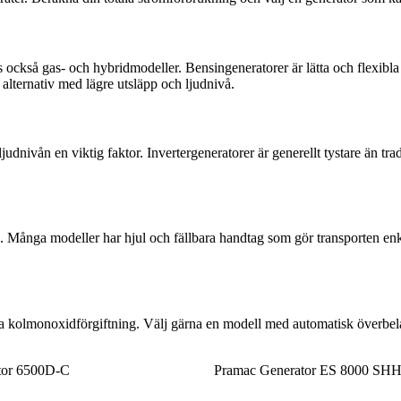
 också gas- och hybridmodeller. Bensingeneratorer är lätta och flexibla 
 alternativ med lägre utsläpp och ljudnivå.
nivån en viktig faktor. Invertergeneratorer är generellt tystare än trad
. Många modeller har hjul och fällbara handtag som gör transporten enk
ika kolmonoxidförgiftning. Välj gärna en modell med automatisk överbel
or 6500D-C
Pramac Generator ES 8000 SH