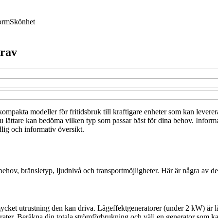
orm
Skönhet
krav
kompakta modeller för fritidsbruk till kraftigare enheter som kan leverera
u lättare kan bedöma vilken typ som passar bäst för dina behov. Informa
dlig och informativ översikt.
ektbehov, bränsletyp, ljudnivå och transportmöjligheter. Här är några av 
mycket utrustning den kan driva. Låg­effektgeneratorer (under 2 kW) är
ter. Beräkna din totala strömförbrukning och välj en generator som kan 