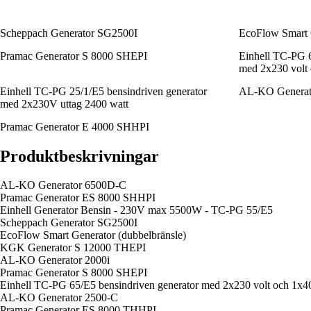
Scheppach Generator SG2500I
EcoFlow Smart G
Pramac Generator S 8000 SHEPI
Einhell TC-PG 6
med 2x230 volt 
Einhell TC-PG 25/1/E5 bensindriven generator
AL-KO Generat
med 2x230V uttag 2400 watt
Pramac Generator E 4000 SHHPI
Produktbeskrivningar
AL-KO Generator 6500D-C
Pramac Generator ES 8000 SHHPI
Einhell Generator Bensin - 230V max 5500W - TC-PG 55/E5
Scheppach Generator SG2500I
EcoFlow Smart Generator (dubbelbränsle)
KGK Generator S 12000 THEPI
AL-KO Generator 2000i
Pramac Generator S 8000 SHEPI
Einhell TC-PG 65/E5 bensindriven generator med 2x230 volt och 1x40
AL-KO Generator 2500-C
Pramac Generator ES 8000 THHPI