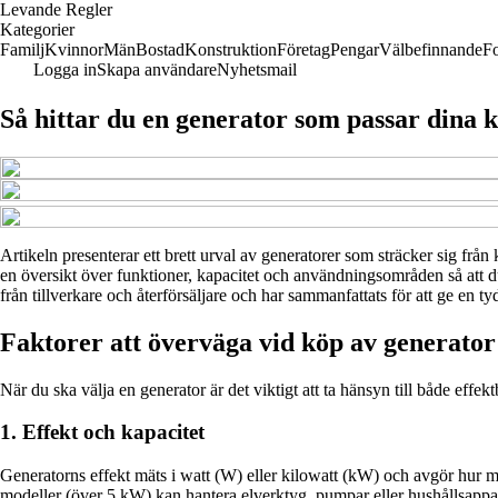
Levande Regler
Kategorier
Familj
Kvinnor
Män
Bostad
Konstruktion
Företag
Pengar
Välbefinnande
F
Logga in
Skapa användare
Nyhetsmail
Så hittar du en generator som passar dina 
Artikeln presenterar ett brett urval av generatorer som sträcker sig från 
en översikt över funktioner, kapacitet och användningsområden så att d
från tillverkare och återförsäljare och har sammanfattats för att ge en ty
Faktorer att överväga vid köp av generator
När du ska välja en generator är det viktigt att ta hänsyn till både eff
1. Effekt och kapacitet
Generatorns effekt mäts i watt (W) eller kilowatt (kW) och avgör hur 
modeller (över 5 kW) kan hantera elverktyg, pumpar eller hushållsappara