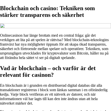
Blockchain och casino: Tekniken som
stärker transparens och säkerhet
Onlinecasinon har länge brottats med en central fråga: går det
verkligen att lita på att spelen är rättvisa? Med blockchain-teknologins
framväxt har nya möjligheter öppnats för att skapa ökad transparens,
säkerhet och förtroende mellan spelare och operatörer. Tekniken, som
ursprungligen utvecklades för kryptovalutor som Bitcoin, håller nu på
att förändra hela sättet vi ser på digitalt spelande.
Vad är blockchain – och varför är det
relevant för casinon?
En blockchain är i grunden en distribuerad digital databas där alla
transaktioner registreras i block som länkas samman i en oföränderlig
kedja. Varje block verifieras av ett nätverk av datorer, och när
informationen väl har lagts till kan den inte ändras utan att hela
nätverket märker det.