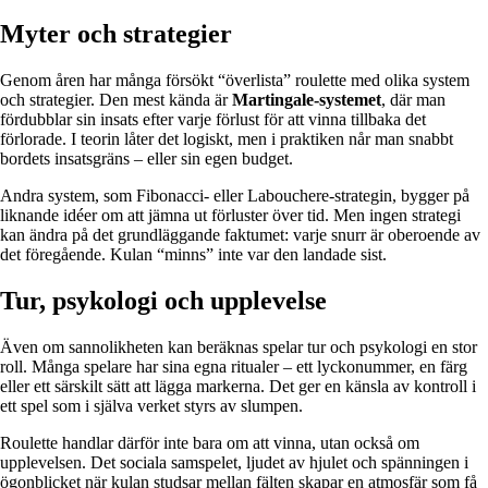
Myter och strategier
Genom åren har många försökt “överlista” roulette med olika system
och strategier. Den mest kända är
Martingale-systemet
, där man
fördubblar sin insats efter varje förlust för att vinna tillbaka det
förlorade. I teorin låter det logiskt, men i praktiken når man snabbt
bordets insatsgräns – eller sin egen budget.
Andra system, som Fibonacci- eller Labouchere-strategin, bygger på
liknande idéer om att jämna ut förluster över tid. Men ingen strategi
kan ändra på det grundläggande faktumet: varje snurr är oberoende av
det föregående. Kulan “minns” inte var den landade sist.
Tur, psykologi och upplevelse
Även om sannolikheten kan beräknas spelar tur och psykologi en stor
roll. Många spelare har sina egna ritualer – ett lyckonummer, en färg
eller ett särskilt sätt att lägga markerna. Det ger en känsla av kontroll i
ett spel som i själva verket styrs av slumpen.
Roulette handlar därför inte bara om att vinna, utan också om
upplevelsen. Det sociala samspelet, ljudet av hjulet och spänningen i
ögonblicket när kulan studsar mellan fälten skapar en atmosfär som få